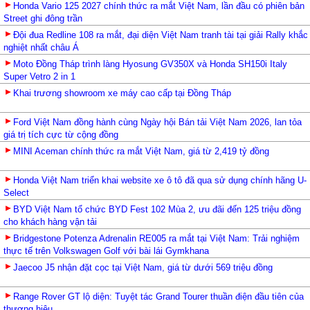
Honda Vario 125 2027 chính thức ra mắt Việt Nam, lần đầu có phiên bản
Street ghi đông trần
Đội đua Redline 108 ra mắt, đại diện Việt Nam tranh tài tại giải Rally khắc
nghiệt nhất châu Á
Moto Đồng Tháp trình làng Hyosung GV350X và Honda SH150i Italy
Super Vetro 2 in 1
Khai trương showroom xe máy cao cấp tại Đồng Tháp
Ford Việt Nam đồng hành cùng Ngày hội Bán tải Việt Nam 2026, lan tỏa
giá trị tích cực từ cộng đồng
MINI Aceman chính thức ra mắt Việt Nam, giá từ 2,419 tỷ đồng
Honda Việt Nam triển khai website xe ô tô đã qua sử dụng chính hãng U-
Select
BYD Việt Nam tổ chức BYD Fest 102 Mùa 2, ưu đãi đến 125 triệu đồng
cho khách hàng vận tải
Bridgestone Potenza Adrenalin RE005 ra mắt tại Việt Nam: Trải nghiệm
thực tế trên Volkswagen Golf với bài lái Gymkhana
Jaecoo J5 nhận đặt cọc tại Việt Nam, giá từ dưới 569 triệu đồng
Range Rover GT lộ diện: Tuyệt tác Grand Tourer thuần điện đầu tiên của
thương hiệu