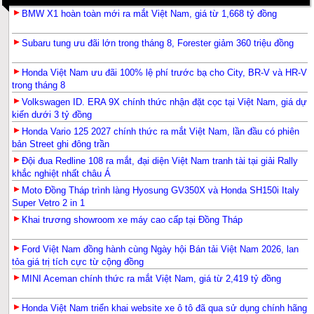
BMW X1 hoàn toàn mới ra mắt Việt Nam, giá từ 1,668 tỷ đồng
Subaru tung ưu đãi lớn trong tháng 8, Forester giảm 360 triệu đồng
Honda Việt Nam ưu đãi 100% lệ phí trước bạ cho City, BR-V và HR-V
trong tháng 8
Volkswagen ID. ERA 9X chính thức nhận đặt cọc tại Việt Nam, giá dự
kiến dưới 3 tỷ đồng
Honda Vario 125 2027 chính thức ra mắt Việt Nam, lần đầu có phiên
bản Street ghi đông trần
Đội đua Redline 108 ra mắt, đại diện Việt Nam tranh tài tại giải Rally
khắc nghiệt nhất châu Á
Moto Đồng Tháp trình làng Hyosung GV350X và Honda SH150i Italy
Super Vetro 2 in 1
Khai trương showroom xe máy cao cấp tại Đồng Tháp
Ford Việt Nam đồng hành cùng Ngày hội Bán tải Việt Nam 2026, lan
tỏa giá trị tích cực từ cộng đồng
MINI Aceman chính thức ra mắt Việt Nam, giá từ 2,419 tỷ đồng
Honda Việt Nam triển khai website xe ô tô đã qua sử dụng chính hãng