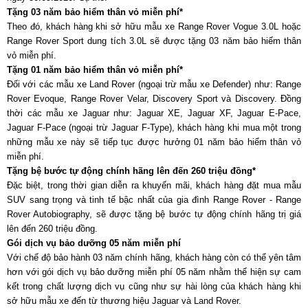
Tặng 03 năm bảo hiểm thân vỏ miễn phí*
Theo đó, khách hàng khi sở hữu mẫu xe Range Rover Vogue 3.0L hoặc
Range Rover Sport dung tích 3.0L sẽ được tặng 03 năm bảo hiểm thân
vỏ miễn phí.
Tặng 01 năm bảo hiểm thân vỏ miễn phí*
Đối với các mẫu xe Land Rover (ngoại trừ mẫu xe Defender) như: Range
Rover Evoque, Range Rover Velar, Discovery Sport và Discovery. Đồng
thời các mẫu xe Jaguar như: Jaguar XE, Jaguar XF, Jaguar E-Pace,
Jaguar F-Pace (ngoại trừ Jaguar F-Type), khách hàng khi mua một trong
những mẫu xe này sẽ tiếp tục được hưởng 01 năm bảo hiểm thân vỏ
miễn phí.
Tặng bệ bước tự động chính hãng lên đến 260 triệu đồng*
Đặc biệt, trong thời gian diễn ra khuyến mãi, khách hàng đặt mua mẫu
SUV sang trọng và tinh tế bậc nhất của gia đình Range Rover - Range
Rover Autobiography, sẽ được tặng bệ bước tự động chính hãng trị giá
lên đến 260 triệu đồng.
Gói dịch vụ bảo dưỡng 05 năm miễn phí
Với chế độ bảo hành 03 năm chính hãng, khách hàng còn có thể yên tâm
hơn với gói dịch vụ bảo dưỡng miễn phí 05 năm nhằm thể hiện sự cam
kết trong chất lượng dịch vụ cũng như sự hài lòng của khách hàng khi
sở hữu mẫu xe đến từ thương hiệu Jaguar và Land Rover.