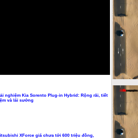
rải nghiệm Kia Sorento Plug-in Hybrid: Rộng rãi, tiết
iệm và lái sướng
itsubishi XForce giá chưa tới 600 triệu đồng,