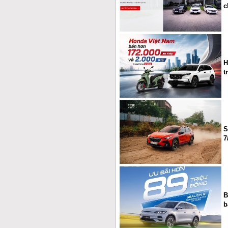
c
H
t
S
7
B
b