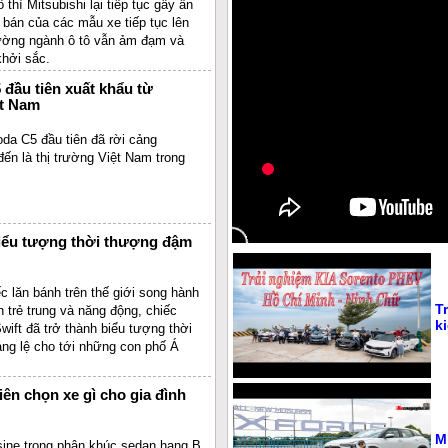
hì Mitsubishi lại tiếp tục gây ấn
 bán của các mẫu xe tiếp tục lên
trường ngành ô tô vẫn ảm đạm và
khởi sắc.
đầu tiên xuất khẩu từ
ệt Nam
da C5 đầu tiên đã rời cảng
đến là thị trường Việt Nam trong
Biểu tượng thời thượng đậm
ếc lăn bánh trên thế giới song hành
T
n trẻ trung và năng động, chiếc
k
ift đã trở thành biểu tượng thời
áng lệ cho tới những con phố Á
ên chọn xe gì cho gia đình
M
ine trong phân khúc sedan hạng B,