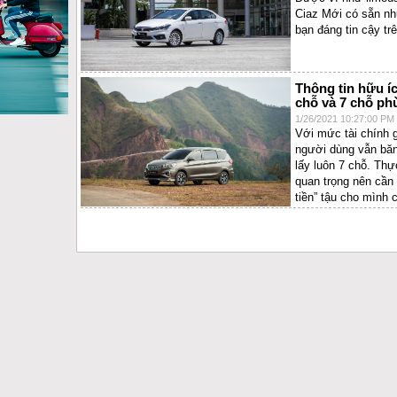
Ciaz Mới có sẵn nh
bạn đáng tin cậy trê
Thông tin hữu íc
chỗ và 7 chỗ ph
1/26/2021 10:27:00 PM
Với mức tài chính
người dùng vẫn bă
lấy luôn 7 chỗ. Thự
quan trọng nên cần
tiền” tậu cho mình 