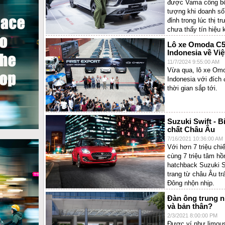
được Vama công bố t
tượng khi doanh số
đỉnh trong lúc thị 
chưa thấy tín hiệu 
Lô xe Omoda C5 
Indonesia về Vi
11/7/2024 9:55:00 AM
Vừa qua, lô xe Omo
Indonesia với đích 
thời gian sắp tới.
Suzuki Swift - 
chất Châu Âu
7/16/2021 10:36:00 AM
Với hơn 7 triệu chi
cùng 7 triệu tâm hồ
hatchback Suzuki Sw
trang từ châu Âu tr
Đông nhộn nhịp.
Đàn ông trung ni
và bản thân?
2/3/2021 8:00:00 PM
Được ví như limous