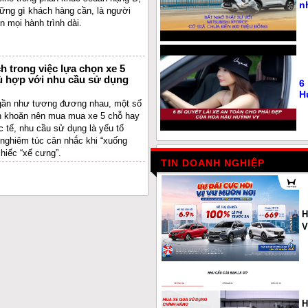
n
ững gì khách hàng cần, là người
n mọi hành trình dài.
h trong việc lựa chọn xe 5
ù hợp với nhu cầu sử dụng
6
H
 gần như tương đương nhau, một số
n khoăn nên mua mua xe 5 chỗ hay
c tế, nhu cầu sử dụng là yếu tố
 nghiêm túc cân nhắc khi “xuống
chiếc “xế cưng”.
TIN DOANH NGHIỆP
H
V
H