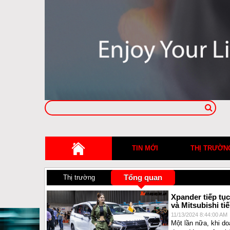
TIN MỚI
THỊ TRƯỜN
Tổng quan
Thị trường
Xpander tiếp tụ
và Mitsubishi ti
11/13/2024 8:44:00 AM
Một lần nữa, khi d