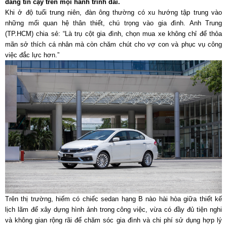
đáng tin cậy trên mọi hành trình dài.
Khi ở độ tuổi trung niên, đàn ông thường có xu hướng tập trung vào
những mối quan hệ thân thiết, chú trọng vào gia đình. Anh Trung
(TP.HCM) chia sẻ: “Là trụ cột gia đình, chọn mua xe không chỉ để thỏa
mãn sở thích cá nhân mà còn chăm chút cho vợ con và phục vụ công
việc đắc lực hơn.”
Trên thị trường, hiếm có chiếc sedan hạng B nào hài hòa giữa thiết kế
lịch lãm để xây dựng hình ảnh trong công việc, vừa có đầy đủ tiện nghi
và không gian rộng rãi để chăm sóc gia đình và chi phí sử dụng hợp lý