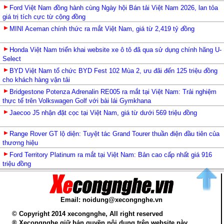
Ford Việt Nam đồng hành cùng Ngày hội Bán tải Việt Nam 2026, lan tỏa
giá trị tích cực từ cộng đồng
MINI Aceman chính thức ra mắt Việt Nam, giá từ 2,419 tỷ đồng
Honda Việt Nam triển khai website xe ô tô đã qua sử dụng chính hãng U-
Select
BYD Việt Nam tổ chức BYD Fest 102 Mùa 2, ưu đãi đến 125 triệu đồng
cho khách hàng vận tải
Bridgestone Potenza Adrenalin RE005 ra mắt tại Việt Nam: Trải nghiệm
thực tế trên Volkswagen Golf với bài lái Gymkhana
Jaecoo J5 nhận đặt cọc tại Việt Nam, giá từ dưới 569 triệu đồng
Range Rover GT lộ diện: Tuyệt tác Grand Tourer thuần điện đầu tiên của
thương hiệu
Ford Territory Platinum ra mắt tại Việt Nam: Bản cao cấp nhất giá 916
triệu đồng
Email: noidung@xecongnghe.vn
© Copyright 2014 xecongnghe, All right reserved
® Xecongnghe giữ bản quyền nội dung trên website này