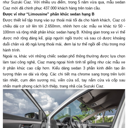
như Suzuki Ciaz. Với nhiều ưu điểm, trong 5 năm vừa qua, mẫu sedan
Ciaz mới đã chinh phục 437.000 khách hàng trên toàn cầu.
Được ví như “Limousine” phân khúc sedan hạng B
Được thiết kế tập trung vào sự thoải mái tối đa cho hành khách, Ciaz có
chiều dài cơ sở lên tới 2.650mm, nhỉnh hơn các mẫu xe khác từ 50 -
100mm và rộng nhất phân khúc sedan hạng B. Không gian trong xe vì thế
được mở rộng đáng kể, giúp người ngồi trước và sau có được khoảng
duỗi chân và độ ngả lưng thoải mái, đem lại tư thế ngồi dễ chịu trong mọi
hành trình.
Ngoài ra, khác với những chiếc sedan phổ thông thường được lựa chọn
làm taxi công nghệ, Ciaz mang ngoại hình tinh tế giống như các mẫu xe
ở phân khúc cao cấp hơn. Kiểu dáng sedan 3 phần kinh điển tạo ấn
tượng thân xe dài và rộng. Các chi tiết mạ chrome sang trọng trên lưới
tản nhiệt, cụm đèn sương mù, viền cửa sổ, tay nắm cửa và cốp sau
nhấn mạnh phong cách lịch thiệp, trang nhã của Suzuki Ciaz.