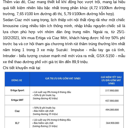
Thêm vào đó, Ciaz mang thiết kế khí động học vượt trội, mang lại hiệu
quả tiết kiệm nhiên liệu bậc nhất trong phân khúc (4,72 l/100km đường
trường, 7,65 l/100 km đường đô thị, 5,79 l/100km đường hỗn hợp).
Sedan Ciaz mới sang trọng, lịch thiệp với nội thất rộng rãi như một chiếc
limousine cùng nhiều tiện ích thông minh, nhập khẩu nguyên chiếc sẽ là
lựa chọn phù hợp với nhóm đàn ông trung niên. Ngoài ra, từ 25/1-
10/2/2021, khi mua Ertiga và Ciaz Mới, khách hàng được hỗ trợ 50% phí
trước bạ và cơ hội tham gia chương trình rút thăm trúng thưởng lớn nhất
năm trúng 1 trong 3 xe máy Suzuki: Impulse - mẫu tay ga cá tính,
Intruder - biểu tượng cruiser mạnh mẽ mới vừa ra mắt, GSX-S150 - mẫu
xe thể thao đường phố với giá trị lên đến 89,9 triệu.
Chi tiết khuyến mãi tại: