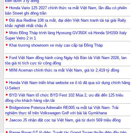
kiến dưới 3 tỷ đồng
Honda Vario 125 2027 chính thức ra mắt Việt Nam, lần đầu có phiên
bản Street ghi đông trần
Đội đua Redline 108 ra mắt, đại diện Việt Nam tranh tài tại giải Rally
khắc nghiệt nhất châu Á
Moto Đồng Tháp trình làng Hyosung GV350X và Honda SH150i Italy
Super Vetro 2 in 1
Khai trương showroom xe máy cao cấp tại Đồng Tháp
Ford Việt Nam đồng hành cùng Ngày hội Bán tải Việt Nam 2026, lan
tỏa giá trị tích cực từ cộng đồng
MINI Aceman chính thức ra mắt Việt Nam, giá từ 2,419 tỷ đồng
Honda Việt Nam triển khai website xe ô tô đã qua sử dụng chính hãng
U-Select
BYD Việt Nam tổ chức BYD Fest 102 Mùa 2, ưu đãi đến 125 triệu
đồng cho khách hàng vận tải
Bridgestone Potenza Adrenalin RE005 ra mắt tại Việt Nam: Trải
nghiệm thực tế trên Volkswagen Golf với bài lái Gymkhana
Jaecoo J5 nhận đặt cọc tại Việt Nam, giá từ dưới 569 triệu đồng
Range Rover GT lộ diện: Tuyệt tác Grand Tourer thuần điện đầu tiên