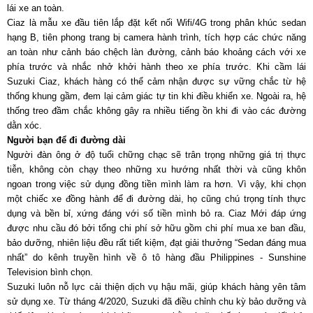
lái xe an toàn.
Ciaz là mẫu xe đầu tiên lắp đặt kết nối Wifi/4G trong phân khúc sedan
hạng B, tiên phong trang bị camera hành trình, tích hợp các chức năng
an toàn như cảnh báo chệch làn đường, cảnh báo khoảng cách với xe
phía trước và nhắc nhở khởi hành theo xe phía trước. Khi cầm lái
Suzuki Ciaz, khách hàng có thể cảm nhận được sự vững chắc từ hệ
thống khung gầm, đem lại cảm giác tự tin khi điều khiển xe. Ngoài ra, hệ
thống treo đầm chắc không gây ra nhiều tiếng ồn khi đi vào các đường
dằn xóc.
Người bạn để đi đường dài
Người đàn ông ở độ tuổi chững chạc sẽ trân trọng những giá trị thực
tiễn, không còn chạy theo những xu hướng nhất thời và cũng khôn
ngoan trong việc sử dụng đồng tiền mình làm ra hơn. Vì vậy, khi chọn
một chiếc xe đồng hành để đi đường dài, họ cũng chú trọng tính thực
dụng và bền bỉ, xứng đáng với số tiền mình bỏ ra. Ciaz Mới đáp ứng
được nhu cầu đó bởi tổng chi phí sở hữu gồm chi phí mua xe ban đầu,
bảo dưỡng, nhiên liệu đều rất tiết kiệm, đạt giải thưởng “Sedan đáng mua
nhất” do kênh truyền hình về ô tô hàng đầu Philippines - Sunshine
Television bình chọn.
Suzuki luôn nỗ lực cải thiện dịch vụ hậu mãi, giúp khách hàng yên tâm
sử dụng xe. Từ tháng 4/2020, Suzuki đã điều chỉnh chu kỳ bảo dưỡng và