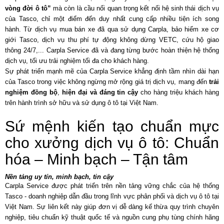
vòng đời ô tô”
mà còn là cầu nối quan trọng kết nối hệ sinh thái dịch vụ
của Tasco, chỉ một điểm đến duy nhất cung cấp nhiều tiện ích song
hành. Từ dịch vụ mua bán xe đã qua sử dụng Carpla, bảo hiểm xe cơ
giới Tasco, dịch vụ thu phí tự động không dừng VETC, cứu hộ giao
thông 24/7,... Carpla Service đã và đang từng bước hoàn thiện hệ thống
dịch vụ, tối ưu trải nghiệm tối đa cho khách hàng.
Sự phát triển mạnh mẽ của Carpla Service khẳng định tầm nhìn dài hạn
của Tasco trong việc không ngừng mở rộng giá trị dịch vụ, mang đến
trải
nghiệm đồng bộ
,
hiện đại và đáng tin cậy
cho hàng triệu khách hàng
trên hành trình sở hữu và sử dụng ô tô tại Việt Nam.
Sứ mệnh kiến tạo chuẩn mực
cho xưởng dịch vụ ô tô: Chuẩn
hóa – Minh bạch – Tận tâm
Nền tảng uy tín, minh bạch, tin cậy
Carpla Service được phát triển trên nền tảng vững chắc của hệ thống
Tasco - doanh nghiệp dẫn đầu trong lĩnh vực phân phối và dịch vụ ô tô tại
Việt Nam. Sự liên kết này giúp đơn vị dễ dàng kế thừa quy trình chuyên
nghiệp, tiêu chuẩn kỹ thuật quốc tế và nguồn cung phụ tùng chính hãng