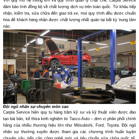
Với quy mô hệ thống lớn và quy trình quản lý chặt chẽ, Carpla Service
đảm bảo tính đồng bộ về chất lượng dịch vụ trên toàn quốc. Từ khâu tiếp
nhận, kiểm tra, sửa chữa đến giao trả xe, mọi quy trình đều được chuẩn
hóa để khách hàng nhận được chất lượng nhất quán tại bất kỳ trung tâm
nào.
Đội ngũ nhân sự chuyên môn cao
Carpla Service hiện quy tụ hàng trăm kỹ sư và kỹ thuật viên được đào
tạo bài bản, kế thừa kinh nghiệm từ Tasco Auto – đơn vị phân phối chính
hãng của nhiều thương hiệu lớn như Mitsubishi, Ford, Toyota. Đội ngũ
nhân sự thường xuyên được tham gia các chương trình huấn luyện
chuyên sâu, tiếp cận công nghệ mới và tiêu chuẩn sửa chữa quốc tế,