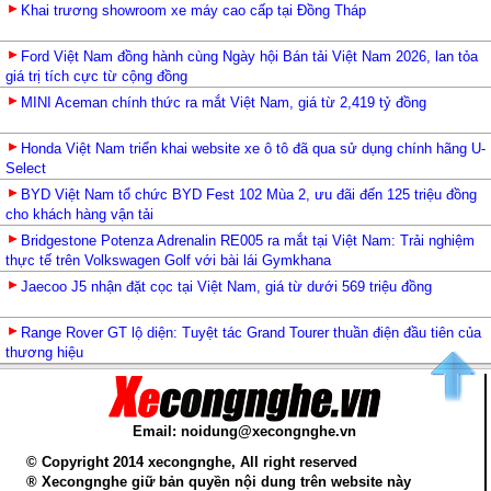
Khai trương showroom xe máy cao cấp tại Đồng Tháp
Ford Việt Nam đồng hành cùng Ngày hội Bán tải Việt Nam 2026, lan tỏa
giá trị tích cực từ cộng đồng
MINI Aceman chính thức ra mắt Việt Nam, giá từ 2,419 tỷ đồng
Honda Việt Nam triển khai website xe ô tô đã qua sử dụng chính hãng U-
Select
BYD Việt Nam tổ chức BYD Fest 102 Mùa 2, ưu đãi đến 125 triệu đồng
cho khách hàng vận tải
Bridgestone Potenza Adrenalin RE005 ra mắt tại Việt Nam: Trải nghiệm
thực tế trên Volkswagen Golf với bài lái Gymkhana
Jaecoo J5 nhận đặt cọc tại Việt Nam, giá từ dưới 569 triệu đồng
Range Rover GT lộ diện: Tuyệt tác Grand Tourer thuần điện đầu tiên của
thương hiệu
Email: noidung@xecongnghe.vn
© Copyright 2014 xecongnghe, All right reserved
® Xecongnghe giữ bản quyền nội dung trên website này