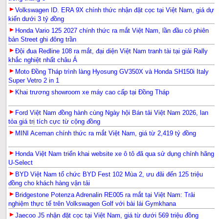
Volkswagen ID. ERA 9X chính thức nhận đặt cọc tại Việt Nam, giá dự
kiến dưới 3 tỷ đồng
Honda Vario 125 2027 chính thức ra mắt Việt Nam, lần đầu có phiên
bản Street ghi đông trần
Đội đua Redline 108 ra mắt, đại diện Việt Nam tranh tài tại giải Rally
khắc nghiệt nhất châu Á
Moto Đồng Tháp trình làng Hyosung GV350X và Honda SH150i Italy
Super Vetro 2 in 1
Khai trương showroom xe máy cao cấp tại Đồng Tháp
Ford Việt Nam đồng hành cùng Ngày hội Bán tải Việt Nam 2026, lan
tỏa giá trị tích cực từ cộng đồng
MINI Aceman chính thức ra mắt Việt Nam, giá từ 2,419 tỷ đồng
Honda Việt Nam triển khai website xe ô tô đã qua sử dụng chính hãng
U-Select
BYD Việt Nam tổ chức BYD Fest 102 Mùa 2, ưu đãi đến 125 triệu
đồng cho khách hàng vận tải
Bridgestone Potenza Adrenalin RE005 ra mắt tại Việt Nam: Trải
nghiệm thực tế trên Volkswagen Golf với bài lái Gymkhana
Jaecoo J5 nhận đặt cọc tại Việt Nam, giá từ dưới 569 triệu đồng