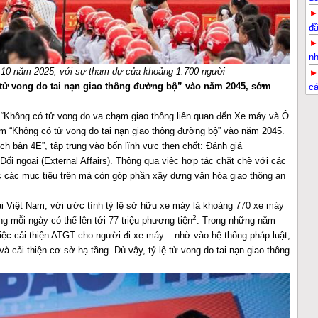
đầ
nh
g 10 năm 2025, với sự tham dự của khoảng 1.700 người
tử vong do tai nạn giao thông đường bộ” vào năm 2045, sớm
c
 “Không có tử vong do va chạm giao thông liên quan đến Xe máy và Ô
m “Không có tử vong do tai nạn giao thông đường bộ” vào năm 2045.
h bản 4E”, tập trung vào bốn lĩnh vực then chốt: Đánh giá
 Đối ngoại (External Affairs). Thông qua việc hợp tác chặt chẽ với các
 các mục tiêu trên mà còn góp phần xây dựng văn hóa giao thông an
i Việt Nam, với ước tính tỷ lệ sở hữu xe máy là khoảng 770 xe máy
2
g mỗi ngày có thể lên tới 77 triệu phương tiện
. Trong những năm
việc cải thiện ATGT cho người đi xe máy – nhờ vào hệ thống pháp luật,
 cải thiện cơ sở hạ tầng. Dù vậy, tỷ lệ tử vong do tai nạn giao thông