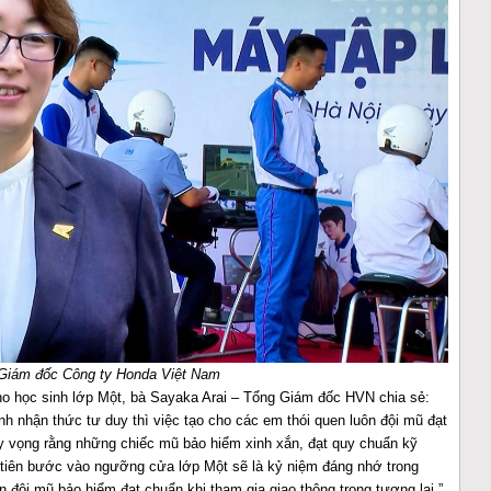
Giám đốc Công ty Honda Việt Nam
cho học sinh lớp Một, bà Sayaka Arai – Tổng Giám đốc HVN chia sẻ:
nh nhận thức tư duy thì việc tạo cho các em thói quen luôn đội mũ đạt
hy vọng rằng những chiếc mũ bảo hiểm xinh xắn, đạt quy chuẩn kỹ
 tiên bước vào ngưỡng cửa lớp Một sẽ là kỷ niệm đáng nhớ trong
ôn đội mũ bảo hiểm đạt chuẩn khi tham gia giao thông trong tương lai.”