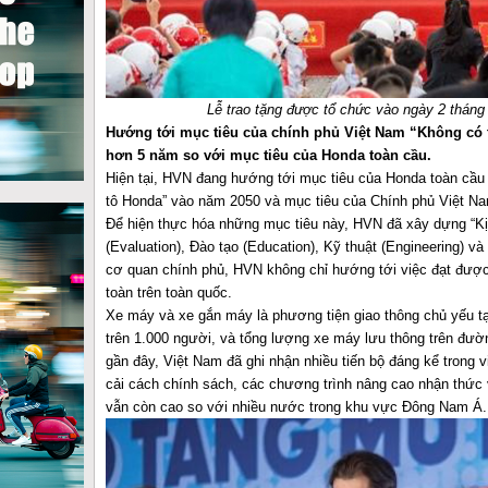
Lễ trao tặng được tổ chức vào ngày 2 thán
Hướng tới mục tiêu của chính phủ Việt Nam “Không có 
hơn 5 năm so với mục tiêu của Honda toàn cầu.
Hiện tại, HVN đang hướng tới mục tiêu của Honda toàn cầu
tô Honda” vào năm 2050 và mục tiêu của Chính phủ Việt Na
Để hiện thực hóa những mục tiêu này, HVN đã xây dựng “Kịc
(Evaluation), Đào tạo (Education), Kỹ thuật (Engineering) và
cơ quan chính phủ, HVN không chỉ hướng tới việc đạt được
toàn trên toàn quốc.
Xe máy và xe gắn máy là phương tiện giao thông chủ yếu tạ
trên 1.000 người, và tổng lượng xe máy lưu thông trên đườn
gần đây, Việt Nam đã ghi nhận nhiều tiến bộ đáng kể trong 
cải cách chính sách, các chương trình nâng cao nhận thức và
vẫn còn cao so với nhiều nước trong khu vực Đông Nam Á.