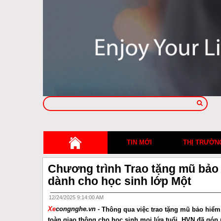
TIN MỚI
THỊ TRƯỜN
Chương trình Trao tặng mũ bảo
dành cho học sinh lớp Một
12/24/2025 9:14:00 AM
Xe
congnghe.vn -
Thông qua việc trao tặng mũ bảo hiểm 
toàn giao thông cho học sinh mọi lứa tuổi, HVN đã góp 