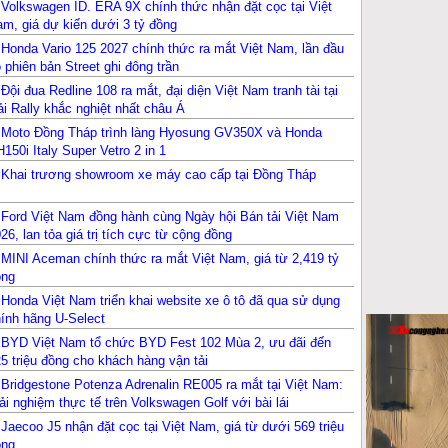
Volkswagen ID. ERA 9X chính thức nhận đặt cọc tại Việt
m, giá dự kiến dưới 3 tỷ đồng
Honda Vario 125 2027 chính thức ra mắt Việt Nam, lần đầu
 phiên bản Street ghi đông trần
Đội đua Redline 108 ra mắt, đại diện Việt Nam tranh tài tại
ải Rally khắc nghiệt nhất châu Á
Moto Đồng Tháp trình làng Hyosung GV350X và Honda
150i Italy Super Vetro 2 in 1
Khai trương showroom xe máy cao cấp tại Đồng Tháp
Ford Việt Nam đồng hành cùng Ngày hội Bán tải Việt Nam
26, lan tỏa giá trị tích cực từ cộng đồng
MINI Aceman chính thức ra mắt Việt Nam, giá từ 2,419 tỷ
ồng
Honda Việt Nam triển khai website xe ô tô đã qua sử dụng
ính hãng U-Select
BYD Việt Nam tổ chức BYD Fest 102 Mùa 2, ưu đãi đến
5 triệu đồng cho khách hàng vận tải
Bridgestone Potenza Adrenalin RE005 ra mắt tại Việt Nam:
ải nghiệm thực tế trên Volkswagen Golf với bài lái
ymkhana
Jaecoo J5 nhận đặt cọc tại Việt Nam, giá từ dưới 569 triệu
ồng