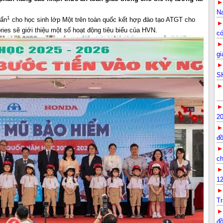
Na
1
uẩn
cho học sinh lớp Một trên toàn quốc kết hợp đào tạo ATGT cho
ies sẽ giới thiệu một số hoạt động tiêu biểu của HVN.
có
gi
SH
20
đ
ch
12
Tr
G
đ