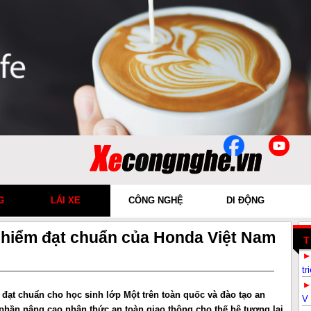
G
LÁI XE
CÔNG NGHỆ
DI ĐỘNG
 hiểm đạt chuẩn của Honda Việt Nam
T
tr
đạt chuẩn cho học sinh lớp Một trên toàn quốc và đào tạo an
V 
phần nâng cao nhận thức an toàn giao thông cho thế hệ tương lai