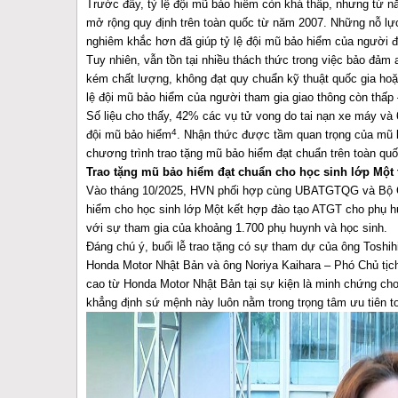
Trước đây, tỷ lệ đội mũ bảo hiểm còn khá thấp, nhưng từ n
mở rộng quy định trên toàn quốc từ năm 2007. Những nỗ lực
nghiêm khắc hơn đã giúp tỷ lệ đội mũ bảo hiểm của người đ
Tuy nhiên, vẫn tồn tại nhiều thách thức trong việc bảo đảm
kém chất lượng, không đạt quy chuẩn kỹ thuật quốc gia hoặ
lệ đội mũ bảo hiểm của người tham gia giao thông còn thấp –
Số liệu cho thấy, 42% các vụ tử vong do tai nạn xe máy và
4
đội mũ bảo hiểm
. Nhận thức được tầm quan trọng của mũ b
chương trình trao tặng mũ bảo hiểm đạt chuẩn trên toàn qu
Trao tặng mũ bảo hiểm đạt chuẩn cho học sinh lớp Một 
Vào tháng 10/2025, HVN phối hợp cùng UBATGTQG và Bộ G
hiểm cho học sinh lớp Một kết hợp đào tạo ATGT cho phụ h
với sự tham gia của khoảng 1.700 phụ huynh và học sinh.
Đáng chú ý, buổi lễ trao tặng có sự tham dự của ông Toshi
Honda Motor Nhật Bản và ông Noriya Kaihara – Phó Chủ tịc
cao từ Honda Motor Nhật Bản tại sự kiện là minh chứng cho
khẳng định sứ mệnh này luôn nằm trong trọng tâm ưu tiên 