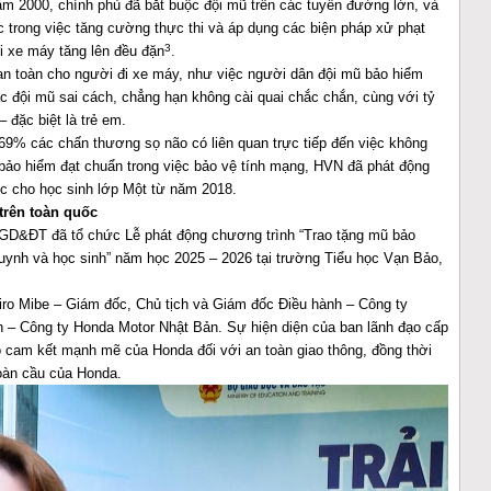
ăm 2000, chính phủ đã bắt buộc đội mũ trên các tuyến đường lớn, và
 trong việc tăng cường thực thi và áp dụng các biện pháp xử phạt
3
i xe máy tăng lên đều đặn
.
 an toàn cho người đi xe máy, như việc người dân đội mũ bảo hiểm
c đội mũ sai cách, chẳng hạn không cài quai chắc chắn, cùng với tỷ
 đặc biệt là trẻ em.
 69% các chấn thương sọ não có liên quan trực tiếp đến việc không
ảo hiểm đạt chuẩn trong việc bảo vệ tính mạng, HVN đã phát động
ốc cho học sinh lớp Một từ năm 2018.
trên toàn quốc
D&ĐT đã tổ chức Lễ phát động chương trình “Trao tặng mũ bảo
uynh và học sinh” năm học 2025 – 2026 tại trường Tiểu học Vạn Bảo,
hiro Mibe – Giám đốc, Chủ tịch và Giám đốc Điều hành – Công ty
h – Công ty Honda Motor Nhật Bản. Sự hiện diện của ban lãnh đạo cấp
 cam kết mạnh mẽ của Honda đối với an toàn giao thông, đồng thời
toàn cầu của Honda.