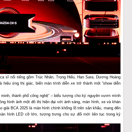
ĩ, ca sĩ nổi tiếng gồm Trúc Nhân, Trọng Hiếu, Han Sara, Dương Hoàng
hiệu ứng thị giác, biến màn trình diễn xe trở thành một “show diễn
g minh, thành phố công nghệ” – biểu tượng cho kỷ nguyên vươn mình
ng hình ảnh một đô thị hiện đại với ánh sáng, màn hình, xe và khán
ao giải BCA 2025 là màn hình chính khổng lồ trên sân khấu, mang đến
màn hình LED cỡ lớn, tượng trưng cho sự đổi mới liên tục trong kỷ