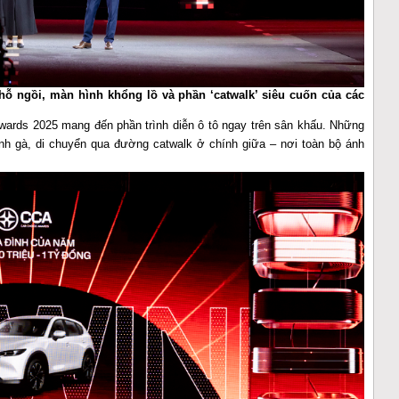
hỗ ngồi, màn hình khổng lồ và phần ‘catwalk’ siêu cuốn của các
 Awards 2025 mang đến phần trình diễn ô tô ngay trên sân khấu. Những
ánh gà, di chuyển qua đường catwalk ở chính giữa – nơi toàn bộ ánh