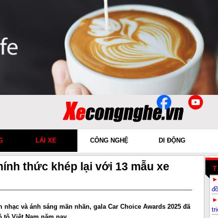
G
LÁI XE
CÔNG NGHỆ
DI ĐỘNG
ính thức khép lại với 13 mẫu xe
T
đ
m nhạc và ánh sáng mãn nhãn, gala Car Choice Awards 2025 đã
tr
ô tô Việt Nam năm nay.