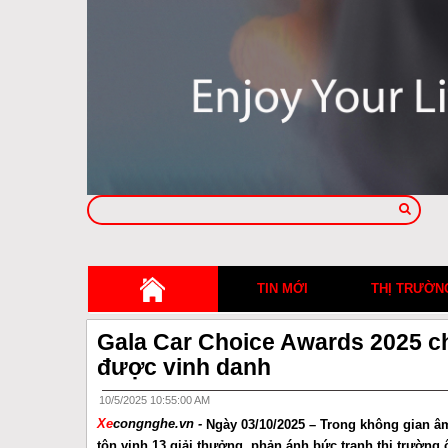
TIN MỚI
THỊ TRƯỜN
Gala Car Choice Awards 2025 ch
được vinh danh
10/5/2025 10:55:00 AM
Xe
congnghe.vn -
Ngày 03/10/2025 – Trong không gian â
tôn vinh 13 giải thưởng, phản ánh bức tranh thị trường 