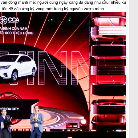
g vận động mạnh mẽ: người dùng ngày càng đa dạng nhu cầu, nhiều xu
t tốc để đáp ứng kỳ vọng mới trong kỷ nguyên vươn mình.