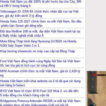
Honda Việt Nam ưu đãi 100% lệ phí trước bạ cho City, BR-
và HR-V trong tháng 8
Volkswagen ID. ERA 9X chính thức nhận đặt cọc tại Việt
m, giá dự kiến dưới 3 tỷ đồng
Honda Vario 125 2027 chính thức ra mắt Việt Nam, lần đầu
 phiên bản Street ghi đông trần
Đội đua Redline 108 ra mắt, đại diện Việt Nam tranh tài tại
ải Rally khắc nghiệt nhất châu Á
Moto Đồng Tháp trình làng Hyosung GV350X và Honda
150i Italy Super Vetro 2 in 1
Khai trương showroom xe máy cao cấp tại Đồng Tháp
Ford Việt Nam đồng hành cùng Ngày hội Bán tải Việt Nam
26, lan tỏa giá trị tích cực từ cộng đồng
MINI Aceman chính thức ra mắt Việt Nam, giá từ 2,419 tỷ
ồng
Honda Việt Nam triển khai website xe ô tô đã qua sử dụng
ính hãng U-Select
BYD Việt Nam tổ chức BYD Fest 102 Mùa 2, ưu đãi đến
5 triệu đồng cho khách hàng vận tải
Bridgestone Potenza Adrenalin RE005 ra mắt tại Việt Nam:
ải nghiệm thực tế trên Volkswagen Golf với bài lái