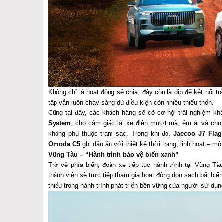
Không chỉ là hoạt động sẻ chia, đây còn là dịp để kết nối
tập vẫn luôn cháy sáng dù điều kiện còn nhiều thiếu thốn.
Cũng tại đây, các khách hàng sẽ có cơ hội trải nghiệm k
System
, cho cảm giác lái xe điện mượt mà, êm ái và cho
không phụ thuộc trạm sạc. Trong khi đó,
Jaecoo J7 Flag
Omoda C5
ghi dấu ấn với thiết kế thời trang, linh hoạt –
Vũng Tàu – “Hành trình bảo vệ biển xanh”
Trở về phía biển, đoàn xe tiếp tục hành trình tại Vũng T
thành viên sẽ trực tiếp tham gia hoạt động dọn sạch bãi biể
thiếu trong hành trình phát triển bền vững của người sử dụ