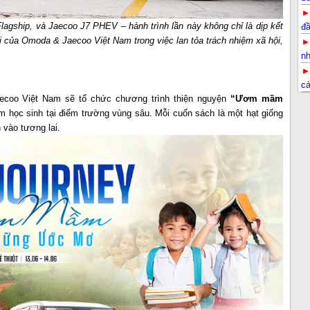
gship, và Jaecoo J7 PHEV – hành trình lần này không chỉ là dịp kết
đầ
ài của Omoda & Jaecoo Việt Nam trong việc lan tỏa trách nhiệm xã hội,
nh
c
ecoo Việt Nam sẽ tổ chức chương trình thiện nguyện
“Ươm mầm
em học sinh tại điểm trường vùng sâu. Mỗi cuốn sách là một hạt giống
 vào tương lai.