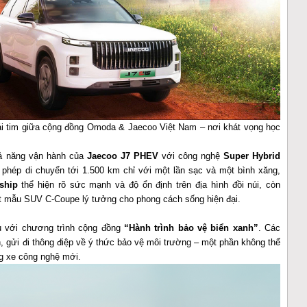
 trái tim giữa cộng đồng Omoda & Jaecoo Việt Nam – nơi khát vọng học
hả năng vận hành của
Jaecoo J7 PHEV
với công nghệ
Super Hybrid
 phép di chuyển tới 1.500 km chỉ với một lần sạc và một bình xăng,
ship
thể hiện rõ sức mạnh và độ ổn định trên địa hình đồi núi, còn
 một mẫu SUV C-Coupe lý tưởng cho phong cách sống hiện đại.
àu với chương trình cộng đồng
“Hành trình bảo vệ biển xanh”
. Các
n, gửi đi thông điệp về ý thức bảo vệ môi trường – một phần không thể
ng xe công nghệ mới.