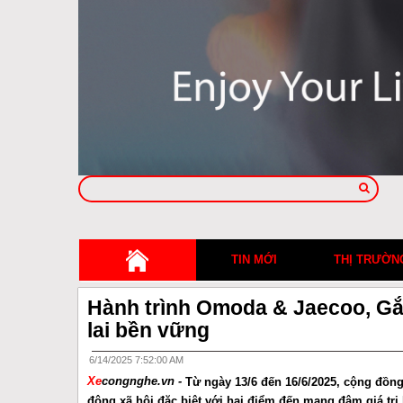
TIN MỚI
THỊ TRƯỜN
Hành trình Omoda & Jaecoo, Gắ
lai bền vững
6/14/2025 7:52:00 AM
Xe
congnghe.vn -
Từ ngày 13/6 đến 16/6/2025, cộng đồn
động xã hội đặc biệt với hai điểm đến mang đậm giá tr