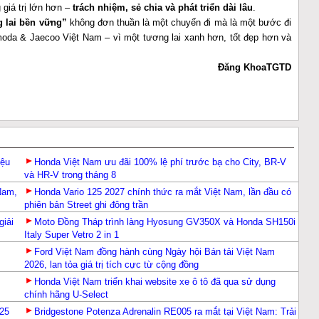
giá trị lớn hơn –
trách nhiệm, sẻ chia và phát triển dài lâu
.
 lai bền vững”
không đơn thuần là một chuyến đi mà là một bước đi
moda & Jaecoo Việt Nam – vì một tương lai xanh hơn, tốt đẹp hơn và
Đăng KhoaTGTD
iệu
Honda Việt Nam ưu đãi 100% lệ phí trước bạ cho City, BR-V
và HR-V trong tháng 8
Nam,
Honda Vario 125 2027 chính thức ra mắt Việt Nam, lần đầu có
phiên bản Street ghi đông trần
giải
Moto Đồng Tháp trình làng Hyosung GV350X và Honda SH150i
Italy Super Vetro 2 in 1
Ford Việt Nam đồng hành cùng Ngày hội Bán tải Việt Nam
2026, lan tỏa giá trị tích cực từ cộng đồng
Honda Việt Nam triển khai website xe ô tô đã qua sử dụng
chính hãng U-Select
125
Bridgestone Potenza Adrenalin RE005 ra mắt tại Việt Nam: Trải