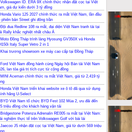
Volkswagen ID. ERA 9X chính thức nhận đặt cọc tại Việt
m, giá dự kiến dưới 3 tỷ đồng
Honda Vario 125 2027 chính thức ra mắt Việt Nam, lần đầu
 phiên bản Street ghi đông trần
Đội đua Redline 108 ra mắt, đại diện Việt Nam tranh tài tại
ải Rally khắc nghiệt nhất châu Á
Moto Đồng Tháp trình làng Hyosung GV350X và Honda
150i Italy Super Vetro 2 in 1
Khai trương showroom xe máy cao cấp tại Đồng Tháp
Ford Việt Nam đồng hành cùng Ngày hội Bán tải Việt Nam
26, lan tỏa giá trị tích cực từ cộng đồng
MINI Aceman chính thức ra mắt Việt Nam, giá từ 2,419 tỷ
ồng
Honda Việt Nam triển khai website xe ô tô đã qua sử dụng
ính hãng U-Select
BYD Việt Nam tổ chức BYD Fest 102 Mùa 2, ưu đãi đến
5 triệu đồng cho khách hàng vận tải
Bridgestone Potenza Adrenalin RE005 ra mắt tại Việt Nam:
ải nghiệm thực tế trên Volkswagen Golf với bài lái
ymkhana
Jaecoo J5 nhận đặt cọc tại Việt Nam, giá từ dưới 569 triệu
ồng