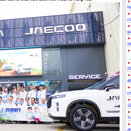
Na
có
gi
SH
20
đ
ch
12
Tr
G
đ