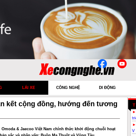
G
LÁI XE
CÔNG NGHỆ
DI ĐỘNG
n kết cộng đồng, hướng đến tương
T
tr
g Omoda & Jaecoo Việt Nam chính thức khởi động chuỗi hoạt
V 
ị bản sắc và nhân văn: Buôn Ma Thuột và Vũng Tàu.