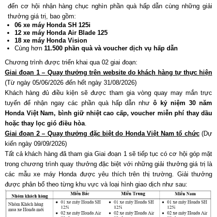
đến cơ hội nhận hàng chục nghìn phần quà hấp dẫn cùng những giải
thưởng giá trị, bao gồm:
06 xe máy Honda SH 125i
12 xe máy Honda Air Blade 125
18 xe máy Honda Vision
Cùng hơn
11.500 phần quà và voucher dịch vụ hấp dẫn
Chương trình được triển khai qua 02 giai đoạn:
Giai đoạn 1 – Quay thưởng trên website do khách hàng tự thực hiện
(Từ ngày 05/06/2026 đến hết ngày 31/08/2026)
Khách hàng đủ điều kiện sẽ được tham gia vòng quay may mắn trực
tuyến để nhận ngay các phần quà hấp dẫn như
ô kỷ niệm 30 năm
Honda Việt Nam, bình giữ nhiệt cao cấp, voucher miễn phí thay dầu
hoặc thay lọc gió điều hòa
.
Giai đoạn 2 – Quay thưởng đặc biệt do Honda Việt Nam tổ chức
(Dự
kiến ngày 09/09/2026)
Tất cả khách hàng đã tham gia Giai đoạn 1 sẽ tiếp tục có cơ hội góp mặt
trong chương trình quay thưởng đặc biệt với những giải thưởng giá trị là
các mẫu xe máy Honda được yêu thích trên thị trường. Giải thưởng
được phân bổ theo từng khu vực và loại hình giao dịch như sau: