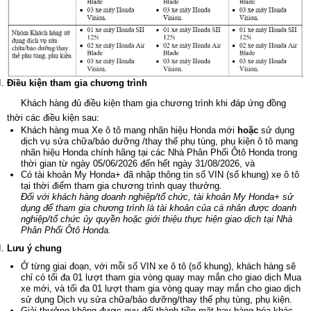
Điều kiện tham gia chương trình
Khách hàng đủ điều kiện tham gia chương trình khi đáp ứng đồng
thời các điều kiện sau:
Khách hàng mua Xe ô tô mang nhãn hiệu Honda mới
hoặc
sử dụng
dịch vụ sửa chữa/bảo dưỡng /thay thế phụ tùng, phụ kiện ô tô mang
nhãn hiệu Honda chính hãng tại các Nhà Phân Phối Ôtô Honda trong
thời gian từ ngày 05/06/2026 đến hết ngày 31/08/2026, và
Có tài khoản My Honda+ đã nhập thông tin số VIN (số khung) xe ô tô
tại thời điểm tham gia chương trình quay thưởng
.
Đối với khách hàng doanh nghiệp/tổ chức, tài khoản My Honda+ sử
dụng để tham gia chương trình là tài khoản của cá nhân được doanh
nghiệp/tổ chức ủy quyền hoặc giới thiệu thực hiện giao dịch tại Nhà
Phân Phối Ôtô Honda.
Lưu ý chung
Ở từng giai đoạn, với mỗi số VIN xe ô tô (số khung), khách hàng sẽ
chỉ có tối đa 01 lượt tham gia vòng quay may mắn cho giao dịch Mua
xe mới, và tối đa 01 lượt tham gia vòng quay may mắn cho giao dịch
sử dụng Dịch vụ sửa chữa/bảo dưỡng/thay thế phụ tùng, phụ kiện.
Giải thưởng không được quy đổi thành tiền mặt hay hàng hóa khác.