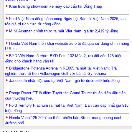
Khai trương showroom xe máy cao cấp tại Đồng Tháp
Ford Việt Nam đồng hành cùng Ngày hội Bán tải Việt Nam 2026, lan
tỏa giá trị tích cực từ cộng đồng
MINI Aceman chính thức ra mắt Việt Nam, giá từ 2,419 tỷ đồng
Honda Việt Nam triển khai website xe ô tô đã qua sử dụng chính hãng
U-Select
BYD Việt Nam tổ chức BYD Fest 102 Mùa 2, ưu đãi đến 125 triệu
đồng cho khách hàng vận tải
Bridgestone Potenza Adrenalin RE005 ra mắt tại Việt Nam: Trải
nghiệm thực tế trên Volkswagen Golf với bài lái Gymkhana
Jaecoo J5 nhận đặt cọc tại Việt Nam, giá từ dưới 569 triệu đồng
Range Rover GT lộ diện: Tuyệt tác Grand Tourer thuần điện đầu tiên
của thương hiệu
Ford Territory Platinum ra mắt tại Việt Nam: Bản cao cấp nhất giá 916
triệu đồng
Honda Vario 125 2027 có thêm phiên bản Street mang phong cách
đường phố