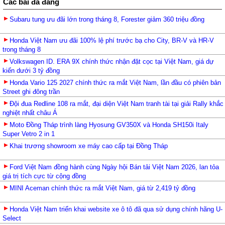
Các bài đã đăng
Subaru tung ưu đãi lớn trong tháng 8, Forester giảm 360 triệu đồng
Honda Việt Nam ưu đãi 100% lệ phí trước bạ cho City, BR-V và HR-V
trong tháng 8
Volkswagen ID. ERA 9X chính thức nhận đặt cọc tại Việt Nam, giá dự
kiến dưới 3 tỷ đồng
Honda Vario 125 2027 chính thức ra mắt Việt Nam, lần đầu có phiên bản
Street ghi đông trần
Đội đua Redline 108 ra mắt, đại diện Việt Nam tranh tài tại giải Rally khắc
nghiệt nhất châu Á
Moto Đồng Tháp trình làng Hyosung GV350X và Honda SH150i Italy
Super Vetro 2 in 1
Khai trương showroom xe máy cao cấp tại Đồng Tháp
Ford Việt Nam đồng hành cùng Ngày hội Bán tải Việt Nam 2026, lan tỏa
giá trị tích cực từ cộng đồng
MINI Aceman chính thức ra mắt Việt Nam, giá từ 2,419 tỷ đồng
Honda Việt Nam triển khai website xe ô tô đã qua sử dụng chính hãng U-
Select