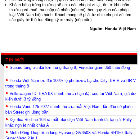
Khách hàng trúng thưởng sẽ chịu các chi phí đi lại, ăn, ở khi nhận
thưởng và thuế thu nhập cá nhân (nếu có) theo quy định của pháp
luật Việt Nam hiện hành. Khách hàng sẽ phải tự chịu chi phí để làm
các giấy tờ thủ tục đăng ký xe máy (nếu cần)
Nguồn: Honda Việt Nam
TIN MỚI
Subaru tung ưu đãi lớn trong tháng 8, Forester giảm 360 triệu đồng
Honda Việt Nam ưu đãi 100% lệ phí trước bạ cho City, BR-V và HR-V
trong tháng 8
Volkswagen ID. ERA 9X chính thức nhận đặt cọc tại Việt Nam, giá dự
kiến dưới 3 tỷ đồng
Honda Vario 125 2027 chính thức ra mắt Việt Nam, lần đầu có phiên
bản Street ghi đông trần
Đội đua Redline 108 ra mắt, đại diện Việt Nam tranh tài tại giải Rally
khắc nghiệt nhất châu Á
Moto Đồng Tháp trình làng Hyosung GV350X và Honda SH150i Italy
Super Vetro 2 in 1