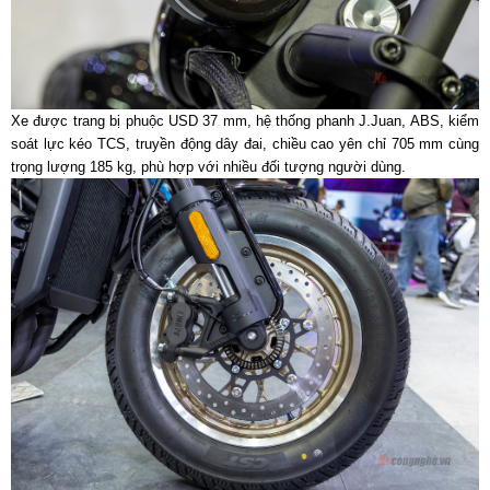
Xe được trang bị phuộc USD 37 mm, hệ thống phanh J.Juan, ABS, kiểm
soát lực kéo TCS, truyền động dây đai, chiều cao yên chỉ 705 mm cùng
trọng lượng 185 kg, phù hợp với nhiều đối tượng người dùng.