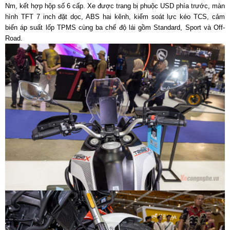
Nm, kết hợp hộp số 6 cấp. Xe được trang bị phuộc USD phía trước, màn
hình TFT 7 inch đặt dọc, ABS hai kênh, kiểm soát lực kéo TCS, cảm
biến áp suất lốp TPMS cùng ba chế độ lái gồm Standard, Sport và Off-
Road.