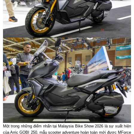
Một trong những điểm nhấn tại Malaysia Bike Show 2026 là sự xuất hiện
của Arric GOBI 250, mẫu scooter adventure hoàn toàn mới được MForce