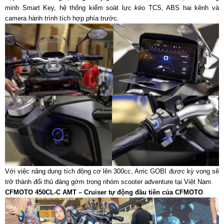
minh Smart Key, hệ thống kiểm soát lực kéo TCS, ABS hai kênh và
camera hành trình tích hợp phía trước.
Với việc nâng dung tích động cơ lên 300cc, Arric GOBI được kỳ vọng sẽ
trở thành đối thủ đáng gờm trong nhóm scooter adventure tại Việt Nam.
CFMOTO 450CL-C AMT – Cruiser tự động đầu tiên của CFMOTO