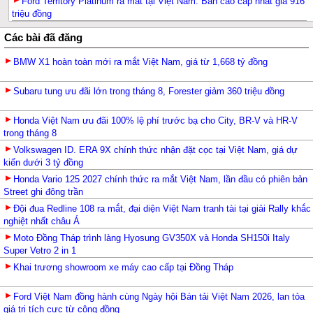
Ford Territory Platinum ra mắt tại Việt Nam: Bản cao cấp nhất giá 916
triệu đồng
Các bài đã đăng
BMW X1 hoàn toàn mới ra mắt Việt Nam, giá từ 1,668 tỷ đồng
Subaru tung ưu đãi lớn trong tháng 8, Forester giảm 360 triệu đồng
Honda Việt Nam ưu đãi 100% lệ phí trước bạ cho City, BR-V và HR-V
trong tháng 8
Volkswagen ID. ERA 9X chính thức nhận đặt cọc tại Việt Nam, giá dự
kiến dưới 3 tỷ đồng
Honda Vario 125 2027 chính thức ra mắt Việt Nam, lần đầu có phiên bản
Street ghi đông trần
Đội đua Redline 108 ra mắt, đại diện Việt Nam tranh tài tại giải Rally khắc
nghiệt nhất châu Á
Moto Đồng Tháp trình làng Hyosung GV350X và Honda SH150i Italy
Super Vetro 2 in 1
Khai trương showroom xe máy cao cấp tại Đồng Tháp
Ford Việt Nam đồng hành cùng Ngày hội Bán tải Việt Nam 2026, lan tỏa
giá trị tích cực từ cộng đồng