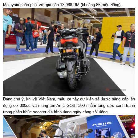
Malaysia phân phối với giá bán 13.988 RM (khoảng 85 triệu đồng).
Đáng chú ý, khi về Việt Nam, mẫu xe này dự kiến sẽ được nâng cấp lên
động cơ 300cc và mang tên Arric GOBI 300 nhằm tăng sức cạnh tranh
trong phân khúc scooter địa hình đang ngày càng sôi động.