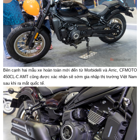
Bên cạnh hai mẫu xe hoàn toàn mới đến từ Morbidelli và Arric, CFMOTO
450CL-C AMT cũng được xác nhận sẽ sớm gia nhập thị trường Việt Nam
sau khi ra mắt quốc tế.