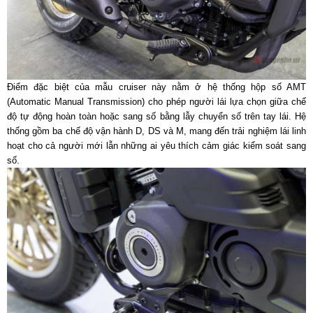
Điểm đặc biệt của mẫu cruiser này nằm ở hệ thống hộp số AMT
(Automatic Manual Transmission) cho phép người lái lựa chọn giữa chế
độ tự động hoàn toàn hoặc sang số bằng lẫy chuyển số trên tay lái. Hệ
thống gồm ba chế độ vận hành D, DS và M, mang đến trải nghiệm lái linh
hoạt cho cả người mới lẫn những ai yêu thích cảm giác kiểm soát sang
số.