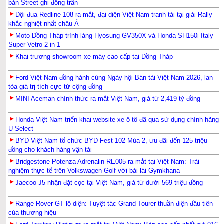
bản Street ghi đông trần
Đội đua Redline 108 ra mắt, đại diện Việt Nam tranh tài tại giải Rally
khắc nghiệt nhất châu Á
Moto Đồng Tháp trình làng Hyosung GV350X và Honda SH150i Italy
Super Vetro 2 in 1
Khai trương showroom xe máy cao cấp tại Đồng Tháp
Ford Việt Nam đồng hành cùng Ngày hội Bán tải Việt Nam 2026, lan
tỏa giá trị tích cực từ cộng đồng
MINI Aceman chính thức ra mắt Việt Nam, giá từ 2,419 tỷ đồng
Honda Việt Nam triển khai website xe ô tô đã qua sử dụng chính hãng
U-Select
BYD Việt Nam tổ chức BYD Fest 102 Mùa 2, ưu đãi đến 125 triệu
đồng cho khách hàng vận tải
Bridgestone Potenza Adrenalin RE005 ra mắt tại Việt Nam: Trải
nghiệm thực tế trên Volkswagen Golf với bài lái Gymkhana
Jaecoo J5 nhận đặt cọc tại Việt Nam, giá từ dưới 569 triệu đồng
Range Rover GT lộ diện: Tuyệt tác Grand Tourer thuần điện đầu tiên
của thương hiệu