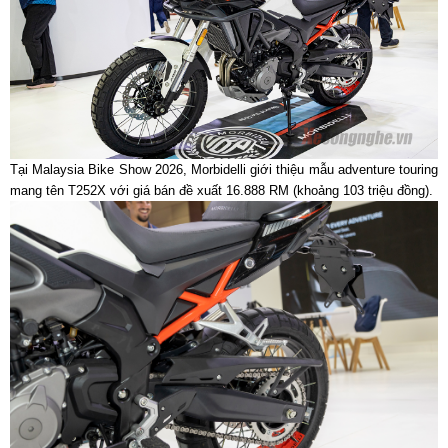
Tại Malaysia Bike Show 2026, Morbidelli giới thiệu mẫu adventure touring
mang tên T252X với giá bán đề xuất 16.888 RM (khoảng 103 triệu đồng).