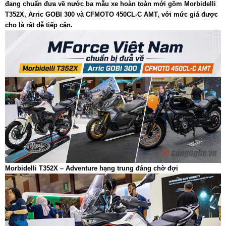
đang chuẩn đưa về nước ba mẫu xe hoàn toàn mới gồm Morbidelli
T352X, Arric GOBI 300 và CFMOTO 450CL-C AMT, với mức giá được
cho là rất dễ tiếp cận.
Morbidelli T352X – Adventure hạng trung đáng chờ đợi