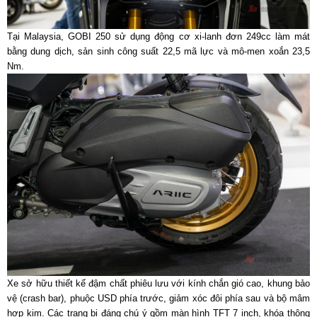
Tại Malaysia, GOBI 250 sử dụng động cơ xi-lanh đơn 249cc làm mát
bằng dung dịch, sản sinh công suất 22,5 mã lực và mô-men xoắn 23,5
Nm.
Xe sở hữu thiết kế đậm chất phiêu lưu với kính chắn gió cao, khung bảo
vệ (crash bar), phuộc USD phía trước, giảm xóc đôi phía sau và bộ mâm
hợp kim. Các trang bị đáng chú ý gồm màn hình TFT 7 inch, khóa thông