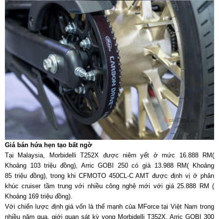
Giá bán hứa hẹn tạo bất ngờ
Tại Malaysia, Morbidelli T252X được niêm yết ở mức 16.888 RM(
Khoảng 103 triệu đồng), Arric GOBI 250 có giá 13.988 RM( Khoảng
85 triệu đồng), trong khi CFMOTO 450CL-C AMT được định vị ở phân
khúc cruiser tầm trung với nhiều công nghệ mới với giá 25.888 RM (
Khoảng 169 triệu đồng).
Với chiến lược định giá vốn là thế mạnh của MForce tại Việt Nam trong
nhiều năm qua, giới quan sát kỳ vọng Morbidelli T352X, Arric GOBI 300