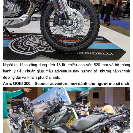
Ngoài ra, bình xăng dung tích 18 lít, chiều cao yên 820 mm và bộ thùng
hành lý tiêu chuẩn giúp mẫu adventure này hướng tới những hành trình
đường dài và khám phá địa hình.
Arric GOBI 300 – Scooter adventure mới dành cho người mê xê dịch