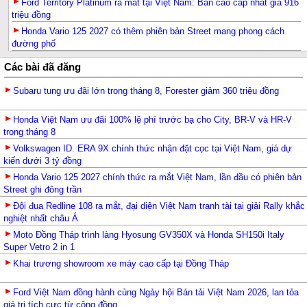
Ford Territory Platinum ra mắt tại Việt Nam: Bản cao cấp nhất giá 916
triệu đồng
Honda Vario 125 2027 có thêm phiên bản Street mang phong cách
đường phố
Các bài đã đăng
Subaru tung ưu đãi lớn trong tháng 8, Forester giảm 360 triệu đồng
Honda Việt Nam ưu đãi 100% lệ phí trước bạ cho City, BR-V và HR-V
trong tháng 8
Volkswagen ID. ERA 9X chính thức nhận đặt cọc tại Việt Nam, giá dự
kiến dưới 3 tỷ đồng
Honda Vario 125 2027 chính thức ra mắt Việt Nam, lần đầu có phiên bản
Street ghi đông trần
Đội đua Redline 108 ra mắt, đại diện Việt Nam tranh tài tại giải Rally khắc
nghiệt nhất châu Á
Moto Đồng Tháp trình làng Hyosung GV350X và Honda SH150i Italy
Super Vetro 2 in 1
Khai trương showroom xe máy cao cấp tại Đồng Tháp
Ford Việt Nam đồng hành cùng Ngày hội Bán tải Việt Nam 2026, lan tỏa
giá trị tích cực từ cộng đồng