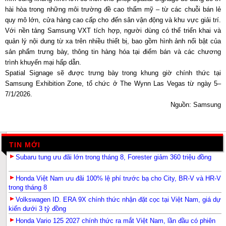
hài hòa trong những môi trường đề cao thẩm mỹ – từ các chuỗi bán lẻ
quy mô lớn, cửa hàng cao cấp cho đến sân vận động và khu vực giải trí.
Với nền tảng Samsung VXT tích hợp, người dùng có thể triển khai và
quản lý nội dung từ xa trên nhiều thiết bị, bao gồm hình ảnh nổi bật của
sản phẩm trưng bày, thông tin hàng hóa tại điểm bán và các chương
trình khuyến mại hấp dẫn.
Spatial Signage sẽ được trưng bày trong khung giờ chính thức tại
Samsung Exhibition Zone, tổ chức ở The Wynn Las Vegas từ ngày 5–
7/1/2026.
Nguồn: Samsung
TIN MỚI
Subaru tung ưu đãi lớn trong tháng 8, Forester giảm 360 triệu đồng
Honda Việt Nam ưu đãi 100% lệ phí trước bạ cho City, BR-V và HR-V
trong tháng 8
Volkswagen ID. ERA 9X chính thức nhận đặt cọc tại Việt Nam, giá dự
kiến dưới 3 tỷ đồng
Honda Vario 125 2027 chính thức ra mắt Việt Nam, lần đầu có phiên