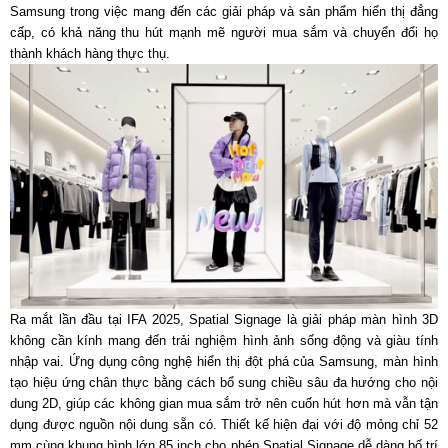
Samsung trong việc mang đến các giải pháp và sản phẩm hiển thị đẳng
cấp, có khả năng thu hút mạnh mẽ người mua sắm và chuyển đổi họ
thành khách hàng thực thụ.
Ra mắt lần đầu tại IFA 2025, Spatial Signage là giải pháp màn hình 3D
không cần kính mang đến trải nghiệm hình ảnh sống động và giàu tính
nhập vai. Ứng dụng công nghệ hiển thị đột phá của Samsung, màn hình
tạo hiệu ứng chân thực bằng cách bổ sung chiều sâu đa hướng cho nội
dung 2D, giúp các không gian mua sắm trở nên cuốn hút hơn mà vẫn tận
dụng được nguồn nội dung sẵn có. Thiết kế hiện đại với độ mỏng chỉ 52
mm cùng khung hình lớn 85 inch cho phép Spatial Signage dễ dàng bố trí