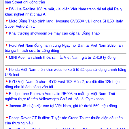
bản Street ghi đông trần
Đội đua Redline 108 ra mắt, đại diện Việt Nam tranh tài tại giải Rally
khắc nghiệt nhất châu Á
Moto Đồng Tháp trình làng Hyosung GV350X và Honda SH150i Italy
Super Vetro 2 in 1
Khai trương showroom xe máy cao cấp tại Đồng Tháp
Ford Việt Nam đồng hành cùng Ngày hội Bán tải Việt Nam 2026, lan
tỏa giá trị tích cực từ cộng đồng
MINI Aceman chính thức ra mắt Việt Nam, giá từ 2,419 tỷ đồng
Honda Việt Nam triển khai website xe ô tô đã qua sử dụng chính hãng
U-Select
BYD Việt Nam tổ chức BYD Fest 102 Mùa 2, ưu đãi đến 125 triệu
đồng cho khách hàng vận tải
Bridgestone Potenza Adrenalin RE005 ra mắt tại Việt Nam: Trải
nghiệm thực tế trên Volkswagen Golf với bài lái Gymkhana
Jaecoo J5 nhận đặt cọc tại Việt Nam, giá từ dưới 569 triệu đồng
Range Rover GT lộ diện: Tuyệt tác Grand Tourer thuần điện đầu tiên
của thương hiệu