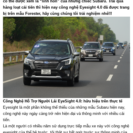
có thể được xem là “linh hồn” của những chiếc Subaru. Trải qua
hàng loạt cải tiến thì hiện nay công nghệ Eyesight 4.0 đã được trang
bị trên mẫu Forester, hãy cùng chúng tôi trải nghiệm nhé!!!
Công Nghệ Hỗ Trợ Người Lái EyeSight 4.0
: hữu hiệu trên thực tế
Eyesight là một phần không thể thiếu của những mẫu Subaru hiện nay,
công nghệ này ngày càng trở nên hiện đại và thông minh với nhiều cải
tiến.
Là một người có nhiều năm sử dụng trực tiếp mẫu xe này với công nghệ
eyesight của thế hệ trước, tôi thật sự bất ngờ trước sự thông minh của