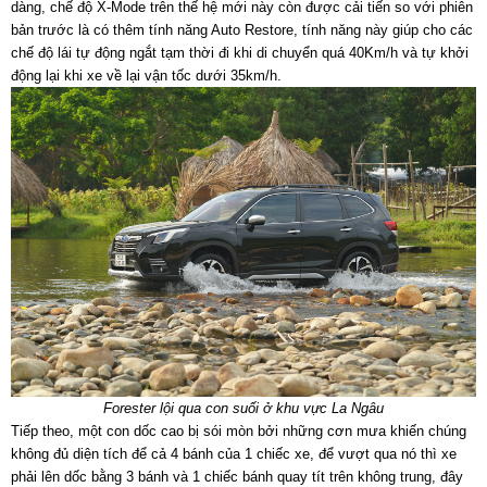
dàng, chế độ X-Mode trên thế hệ mới này còn được cải tiến so với phiên
bản trước là có thêm tính năng Auto Restore, tính năng này giúp cho các
chế độ lái tự động ngắt tạm thời đi khi di chuyển quá 40Km/h và tự khởi
động lại khi xe về lại vận tốc dưới 35km/h.
Forester lội qua con suối ở khu vực La Ngâu
Tiếp theo, một con dốc cao bị sói mòn bởi những cơn mưa khiến chúng
không đủ diện tích để cả 4 bánh của 1 chiếc xe, để vượt qua nó thì xe
phải lên dốc bằng 3 bánh và 1 chiếc bánh quay tít trên không trung, đây