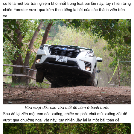
có lẽ là một bài trải nghiệm khó nhất trong loạt bài lần này, tuy nhiên từng
chiếc Forester vượt qua kèm theo tiếng la hét của các thành viên trên
xe.
Vừa vượt dốc cao vừa mất độ bám ở bánh trước
Sau đó lại đến một con dốc xuống, chiếc xe phải chúi mũi xuống đất để
vượt qua chướng ngại vật này, tuy nhiên đây lại là một bài toán dễ.