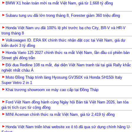
BMW X1 hoàn toàn mới ra mắt Việt Nam, giá từ 1,668 tỷ đồng
Subaru tung ưu đãi lớn trong tháng 8, Forester giảm 360 triệu đồng
Honda Việt Nam ưu đãi 100% lệ phí trước bạ cho City, BR-V và HR-V
trong tháng 8
Volkswagen ID. ERA 9X chính thức nhận đặt cọc tại Việt Nam, giá dự
kiến dưới 3 tỷ đồng
Honda Vario 125 2027 chính thức ra mắt Việt Nam, lần đầu có phiên bản
Street ghi đông trần
Đội đua Redline 108 ra mắt, đại diện Việt Nam tranh tài tại giải Rally khắc
nghiệt nhất châu Á
Moto Đồng Tháp trình làng Hyosung GV350X và Honda SH150i Italy
Super Vetro 2 in 1
Khai trương showroom xe máy cao cấp tại Đồng Tháp
Ford Việt Nam đồng hành cùng Ngày hội Bán tải Việt Nam 2026, lan tỏa
giá trị tích cực từ cộng đồng
MINI Aceman chính thức ra mắt Việt Nam, giá từ 2,419 tỷ đồng
Honda Việt Nam triển khai website xe ô tô đã qua sử dụng chính hãng U-