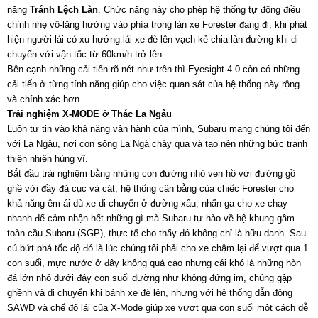
năng
Tránh Lệch Làn
. Chức năng này cho phép hệ thống tự động điều
chỉnh nhẹ vô-lăng hướng vào phía trong làn xe Forester đang đi, khi phát
hiện người lái có xu hướng lái xe đè lên vạch kẻ chia làn đường khi di
chuyển với vận tốc từ 60km/h trở lên.
Bên cạnh những cải tiến rõ nét như trên thì Eyesight 4.0 còn có những
cải tiến ở từng tính năng giúp cho việc quan sát của hệ thống này rộng
và chính xác hơn.
Trải
nghiệm
X-MODE
ở Thác La Ngâu
Luôn tự tin vào khả năng vận hành của mình, Subaru mang chúng tôi đến
với La Ngâu, nơi con sông La Ngà chảy qua và tạo nên những bức tranh
thiên nhiên hùng vĩ.
Bắt đầu trải nghiệm bằng những con đường nhỏ ven hồ với đường gồ
ghề với đầy đá cục và cát, hệ thống cân bằng của chiếc Forester cho
khả năng êm ái dù xe di chuyển ở đường xấu, nhấn ga cho xe chạy
nhanh để cảm nhận hết những gì mà Subaru tự hào về hệ khung gầm
toàn cầu Subaru (SGP), thực tế cho thấy đó không chỉ là hữu danh. Sau
cú bứt phá tốc độ đó là lúc chúng tôi phải cho xe chậm lại để vượt qua 1
con suối, mực nước ở đây không quá cao nhưng cái khó là những hòn
đá lớn nhỏ dưới đáy con suối dường như không đứng im, chúng gập
ghềnh và di chuyển khi bánh xe đè lên, nhưng với hệ thống dẫn động
SAWD và chế độ lái của X-Mode giúp xe vượt qua con suối một cách dễ