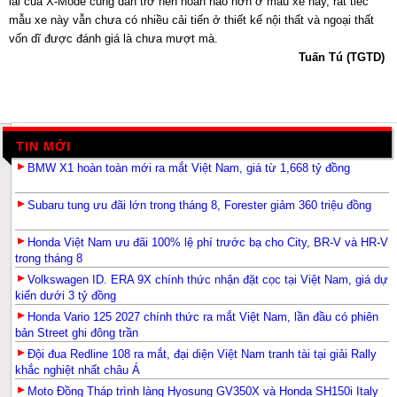
lái của X-Mode cũng dần trở nên hoàn hảo hơn ở mẫu xe này, rất tiếc
mẫu xe này vẫn chưa có nhiều cải tiến ở thiết kế nội thất và ngoại thất
vốn dĩ được đánh giá là chưa mượt mà.
Tuấn Tú (TGTD)
TIN MỚI
BMW X1 hoàn toàn mới ra mắt Việt Nam, giá từ 1,668 tỷ đồng
Subaru tung ưu đãi lớn trong tháng 8, Forester giảm 360 triệu đồng
Honda Việt Nam ưu đãi 100% lệ phí trước bạ cho City, BR-V và HR-V
trong tháng 8
Volkswagen ID. ERA 9X chính thức nhận đặt cọc tại Việt Nam, giá dự
kiến dưới 3 tỷ đồng
Honda Vario 125 2027 chính thức ra mắt Việt Nam, lần đầu có phiên
bản Street ghi đông trần
Đội đua Redline 108 ra mắt, đại diện Việt Nam tranh tài tại giải Rally
khắc nghiệt nhất châu Á
Moto Đồng Tháp trình làng Hyosung GV350X và Honda SH150i Italy