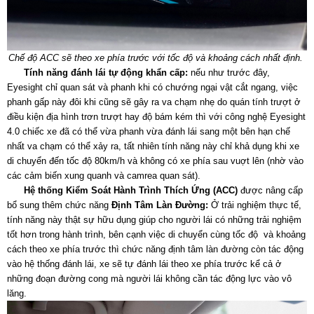
Chế độ ACC sẽ theo xe phía trước với tốc độ và khoảng cách nhất định.
Tính năng đánh lái tự động khẩn cấp:
nếu như trước đây,
Eyesight chỉ quan sát và phanh khi có chướng ngại vật cắt ngang, việc
phanh gấp này đôi khi cũng sẽ gây ra va chạm nhẹ do quán tính trượt ở
điều kiện địa hình trơn trượt hay độ bám kém thì với công nghệ Eyesight
4.0 chiếc xe đã có thể vừa phanh vừa đánh lái sang một bên hạn chế
nhất va chạm có thể xảy ra, tất nhiên tính năng này chỉ khả dụng khi xe
di chuyển đến tốc độ 80km/h và không có xe phía sau vuợt lên (nhờ vào
các cảm biến xung quanh và camrea quan sát).
Hệ thống Kiểm Soát Hành Trình Thích Ứng
(ACC)
được nâng cấp
bổ sung thêm chức năng
Định Tâm Làn Đường
:
Ở trải nghiệm thực tế,
tính năng này thật sự hữu dụng giúp cho người lái có những trải nghiệm
tốt hơn trong hành trình, bên cạnh việc di chuyển cùng tốc độ và khoảng
cách theo xe phía trước thì chức năng định tâm làn đường còn tác động
vào hệ thống đánh lái, xe sẽ tự đánh lái theo xe phía trước kể cả ở
những đoạn đường cong mà người lái không cần tác động lực vào vô
lăng.