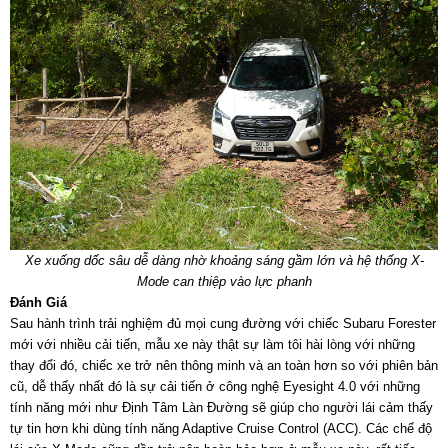
Xe xuống dốc sâu dễ dàng nhờ khoảng sáng gầm lớn và hệ thống X-
Mode can thiệp vào lực phanh
Đánh Giá
Sau hành trình trải nghiệm đủ mọi cung đường với chiếc Subaru Forester
mới với nhiều cải tiến, mẫu xe này thật sự làm tôi hài lòng với những
thay đổi đó, chiếc xe trở nên thông minh và an toàn hơn so với phiên bản
cũ, dễ thấy nhất đó là sự cải tiến ở công nghệ Eyesight 4.0 với những
tính năng mới như Định Tâm Làn Đường sẽ giúp cho người lái cảm thấy
tự tin hơn khi dùng tính năng Adaptive Cruise Control (ACC). Các chế độ