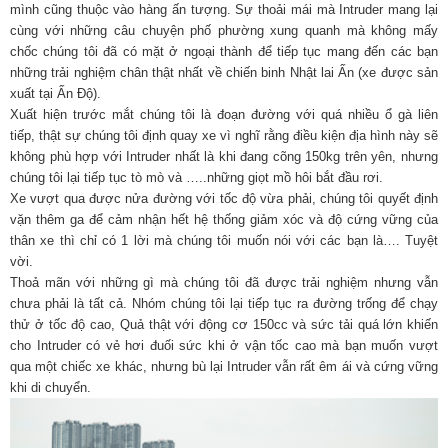
mình cũng thuộc vào hàng ấn tượng. Sự thoải mái mà Intruder mang lại
cùng với những câu chuyện phố phường xung quanh mà không mấy
chốc chúng tôi đã có mặt ở ngoại thành để tiếp tục mang đến các bạn
những trải nghiệm chân thật nhất về chiến binh Nhật lai Ấn (xe được sản
xuất tại Ấn Độ).
Xuất hiện trước mắt chúng tôi là đoạn đường với quá nhiều ổ gà liên
tiếp, thật sự chúng tôi định quay xe vì nghĩ rằng điều kiện địa hình này sẽ
không phù hợp với Intruder nhất là khi đang cõng 150kg trên yên, nhưng
chúng tôi lại tiếp tục tò mò và …..những giọt mồ hôi bắt đầu rơi.
Xe vượt qua được nửa đường với tốc độ vừa phải, chúng tôi quyết định
vặn thêm ga để cảm nhận hết hệ thống giảm xóc và độ cứng vững của
thân xe thì chỉ có 1 lời mà chúng tôi muốn nói với các bạn là…. Tuyệt
vời.
Thoả mãn với những gì mà chúng tôi đã được trải nghiệm nhưng vẫn
chưa phải là tất cả. Nhóm chúng tôi lại tiếp tục ra đường trống để chạy
thử ở tốc độ cao, Quả thật với động cơ 150cc và sức tải quá lớn khiến
cho Intruder có vẻ hơi đuối sức khi ở vận tốc cao mà bạn muốn vượt
qua một chiếc xe khác, nhưng bù lại Intruder vẫn rất êm ái và cứng vững
khi di chuyển.