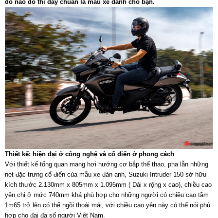
do nào đó thì đây chuẩn là mẫu xe dành cho bạn.
Thiết kế: hiện đại ở công nghệ và cổ điển ở phong cách
Với thiết kế tổng quan mang hơi hướng cơ bắp thể thao, pha lẫn những
nét đặc trưng cổ điển của mẫu xe đàn anh, Suzuki Intruder 150 sở hữu
kích thước 2.130mm x 805mm x 1.095mm ( Dài x rộng x cao), chiều cao
yên chỉ ở mức 740mm khá phù hợp cho những người có chiều cao tầm
1m65 trở lên có thể ngồi thoải mái, với chiều cao yên này có thể nói phù
hợp cho đại đa số người Việt Nam.