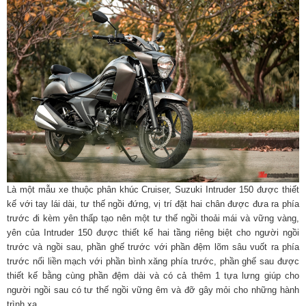
Là một mẫu xe thuộc phân khúc Cruiser, Suzuki Intruder 150 được thiết
kế với tay lái dài, tư thế ngồi đứng, vị trí đặt hai chân được đưa ra phía
trước đi kèm yên thấp tạo nên một tư thế ngồi thoải mái và vững vàng,
yên của Intruder 150 được thiết kế hai tầng riêng biệt cho người ngồi
trước và ngồi sau, phần ghế trước với phần đệm lõm sâu vuốt ra phía
trước nối liền mạch với phần bình xăng phía trước, phần ghế sau được
thiết kế bằng cùng phần đệm dài và có cả thêm 1 tựa lưng giúp cho
người ngồi sau có tư thế ngồi vững êm và đỡ gây mỏi cho những hành
trình xa.