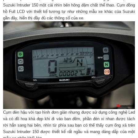
Suzuki Intruder 150 một cái nhìn bên hông đậm chất thể thao. Cụm đồng
hồ Full LCD với thiết kế tương tự như những mẫu xe khác của Suzuki
gần đây, hiển thị đầy đủ các thông số của xe.
Cụm đèn hậu với tạo hình đơn giản nhưng được sử dụng công nghệ Led
và có đồ hoạ khá đẹp khi đi vào ban đêm, phần đèn xi nhan được tách
rời hẳn sang hai bên, nhìn từ phía sau bạn có thể thấy cụm ống xả trên
Suzuki Intruder 150 được thiết kế rất ngầu và mang dáng dấp của một