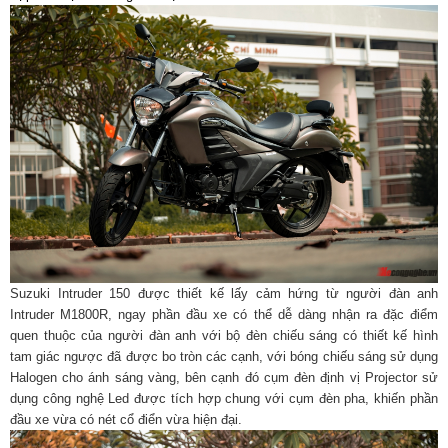
Suzuki Intruder 150 được thiết kế lấy cảm hứng từ người đàn anh
Intruder
M1800R
, ngay phần đầu xe có thể dễ dàng nhận ra đặc điểm
quen thuộc của người đàn anh với bộ đèn chiếu sáng có thiết kế hình
tam giác ngược đã được bo tròn các cạnh, với bóng chiếu sáng sử dụng
Halogen cho ánh sáng vàng, bên cạnh đó cụm đèn định vị Projector sử
dụng công nghệ Led được tích hợp chung với cụm đèn pha, khiến phần
đầu xe vừa có nét cổ điển vừa hiện đại.