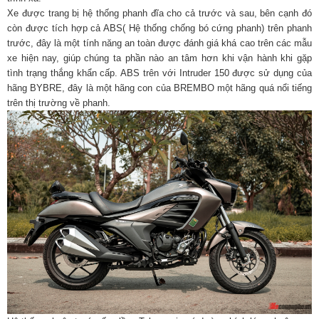
Xe được trang bị hệ thống phanh đĩa cho cả trước và sau, bên cạnh đó
còn được tích hợp cả ABS( Hệ thống chống bó cứng phanh) trên phanh
trước, đây là một tính năng an toàn được đánh giá khá cao trên các mẫu
xe hiện nay, giúp chúng ta phần nào an tâm hơn khi vận hành khi gặp
tình trạng thắng khẩn cấp. ABS trên với Intruder 150 được sử dụng của
hãng BYBRE, đây là một hãng con của BREMBO một hãng quá nổi tiếng
trên thị trường về phanh.