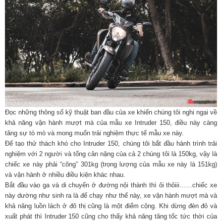
Đọc những thông số kỹ thuật ban đầu của xe khiến chúng tôi nghi ngại về
khả năng vận hành mượt mà của mẫu xe Intruder 150, điều này càng
tăng sự tò mò và mong muốn trải nghiệm thực tế mẫu xe này.
Để tạo thử thách khó cho Intruder 150, chúng tôi bắt đầu hành trình trải
nghiệm với 2 người và tổng cân nặng của cả 2 chúng tôi là 150kg, vậy là
chiếc xe này phải “cõng” 301kg (trọng lượng của mẫu xe này là 151kg)
và vận hành ở nhiều điều kiện khác nhau.
Bắt đầu vào ga và di chuyển ở đường nội thành thì ôi thôiii……chiếc xe
này dường như sinh ra là để chạy như thế này, xe vận hành mượt mà và
khả năng luồn lách ở đô thị cũng là một điểm cộng. Khi dừng đèn đỏ và
xuất phát thì Intruder 150 cũng cho thấy khả năng tăng tốc tức thời của