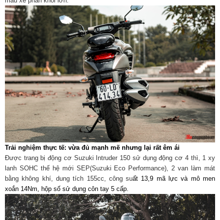
mẫu xe phân khối lớn.
Trải nghiệm thực tế: vừa đủ mạnh mẽ nhưng lại rất êm ái
Được trang bị động cơ Suzuki Intruder 150 sử dụng động cơ 4 thì, 1 xy
lanh SOHC thế hệ mới SEP(Suzuki Eco Performance), 2 van làm mát
bằng không khí, dung tích 155cc, công su
ất 13,9 mã lực và mô men
xoắn 14Nm, hộp số sử dụng côn tay 5 cấp.