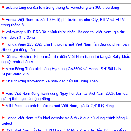
Subaru tung ưu đãi lớn trong tháng 8, Forester giảm 360 triệu đồng
Honda Việt Nam ưu đãi 100% lệ phí trước bạ cho City, BR-V và HR-V
trong tháng 8
Volkswagen ID. ERA 9X chính thức nhận đặt cọc tại Việt Nam, giá dự
kiến dưới 3 tỷ đồng
Honda Vario 125 2027 chính thức ra mắt Việt Nam, lần đầu có phiên bản
Street ghi đông trần
Đội đua Redline 108 ra mắt, đại diện Việt Nam tranh tài tại giải Rally khắc
nghiệt nhất châu Á
Moto Đồng Tháp trình làng Hyosung GV350X và Honda SH150i Italy
Super Vetro 2 in 1
Khai trương showroom xe máy cao cấp tại Đồng Tháp
Ford Việt Nam đồng hành cùng Ngày hội Bán tải Việt Nam 2026, lan tỏa
giá trị tích cực từ cộng đồng
MINI Aceman chính thức ra mắt Việt Nam, giá từ 2,419 tỷ đồng
Honda Việt Nam triển khai website xe ô tô đã qua sử dụng chính hãng U-
Select
BYD Việt Nam tổ chức BYD Fest 102 Mùa 2, ưu đãi đến 125 triệu đồng