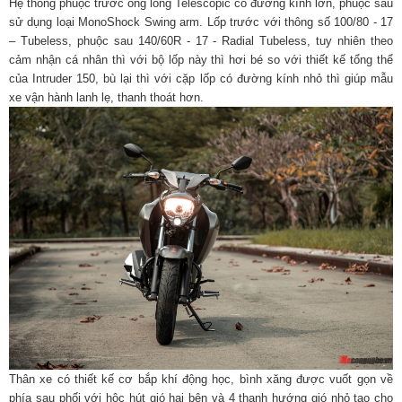
Hệ thống phuộc trước ống lồng Telescopic có đường kính lớn, phuộc sau
sử dụng loại MonoShock Swing arm. Lốp trước với thông số 100/80 - 17
– Tubeless, phuộc sau 140/60R - 17 - Radial Tubeless, tuy nhiên theo
cảm nhận cá nhân thì với bộ lốp này thì hơi bé so với thiết kế tổng thể
của Intruder 150, bù lại thì với cặp lốp có đường kính nhỏ thì giúp mẫu
xe vận hành lanh lẹ, thanh thoát hơn.
Thân xe có thiết kế cơ bắp khí động học, bình xăng được vuốt gọn về
phía sau phối với hộc hút gió hai bên và 4 thanh hướng gió nhỏ tạo cho