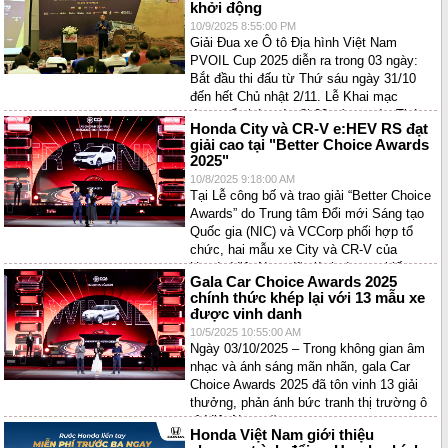
khởi động
10/9/2025 8:55:00 PM
Giải Đua xe Ô tô Địa hình Việt Nam
PVOIL Cup 2025 diễn ra trong 03 ngày:
Bắt đầu thi đấu từ Thứ sáu ngày 31/10
đến hết Chủ nhật 2/11. Lễ Khai mạc
được tổ chức vào 8h00 sáng ngày Thứ
Honda City và CR-V e:HEV RS đạt
bảy 1/11 và Lễ Bế mạc tiến hành vào
giải cao tại "Better Choice Awards
18h00 ngày Chủ nhật 2/11.
2025"
10/8/2025 9:18:00 AM
Tại Lễ công bố và trao giải “Better Choice
Awards” do Trung tâm Đổi mới Sáng tạo
Quốc gia (NIC) và VCCorp phối hợp tổ
chức, hai mẫu xe City và CR-V của
Honda Việt Nam dã giành được chiến
Gala Car Choice Awards 2025
thắng ở các hạng mục tiêu biểu do Hội
chính thức khép lại với 13 mẫu xe
đồng thẩm định và người dùng bình
được vinh danh
chọn.
10/5/2025 10:55:00 AM
Ngày 03/10/2025 – Trong không gian âm
nhạc và ánh sáng mãn nhãn, gala Car
Choice Awards 2025 đã tôn vinh 13 giải
thưởng, phản ánh bức tranh thị trường ô
tô Việt Nam năm nay.
Honda Việt Nam giới thiệu