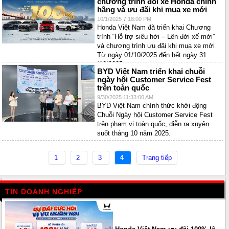
chương trình đổi xe Honda chính
hãng và ưu đãi khi mua xe mới
10/1/2025 7:18:00 PM
Honda Việt Nam đã triển khai Chương
trình “Hỗ trợ siêu hời – Lên đời xế mới”
và chương trình ưu đãi khi mua xe mới
Từ ngày 01/10/2025 đến hết ngày 31
/10/2025.
BYD Việt Nam triển khai chuỗi
ngày hội Customer Service Fest
trên toàn quốc
9/30/2025 11:33:00 AM
BYD Việt Nam chính thức khởi động
Chuỗi Ngày hội Customer Service Fest
trên phạm vi toàn quốc, diễn ra xuyên
suốt tháng 10 năm 2025.
1
2
3
4
Trang tiếp
TIN DOANH NGHIỆP