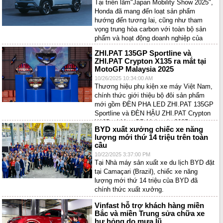
Tại triển lãm"Japan Mobility Show 2025",
Honda đã mang đến loạt sản phẩm
hướng đến tương lai, cũng như tham
vọng trung hòa carbon với toàn bộ sản
phẩm và hoạt động doanh nghiệp của
mình vào năm 2050.
ZHI.PAT 135GP Sportline và
ZHI.PAT Crypton X135 ra mắt tại
MotoGP Malaysia 2025
10/26/2025 10:34:00 AM
Thương hiệu phụ kiện xe máy Việt Nam,
chính thức giới thiệu bộ đôi sản phẩm
mới gồm ĐÈN PHA LED ZHI.PAT 135GP
Sportline và ĐÈN HẬU ZHI.PAT Crypton
X135 tại MotoGP Malaysia 2025
BYD xuất xưởng chiếc xe năng
lượng mới thứ 14 triệu trên toàn
cầu
10/22/2025 3:37:00 PM
Tại Nhà máy sản xuất xe du lịch BYD đặt
tại Camaçari (Brazil), chiếc xe năng
lượng mới thứ 14 triệu của BYD đã
chính thức xuất xưởng.
Vinfast hỗ trợ khách hàng miền
Bắc và miền Trung sửa chữa xe
hư hỏng do mưa lũ