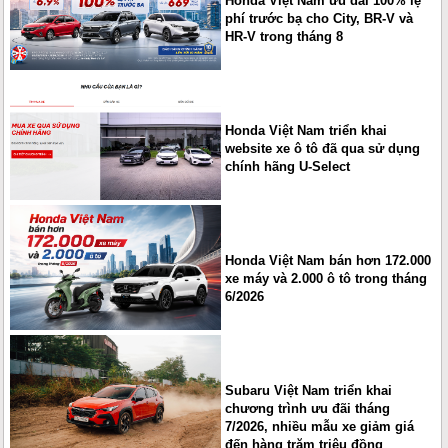
Honda Việt Nam ưu đãi 100% lệ
phí trước bạ cho City, BR-V và
HR-V trong tháng 8
Honda Việt Nam triển khai
website xe ô tô đã qua sử dụng
chính hãng U-Select
Honda Việt Nam bán hơn 172.000
xe máy và 2.000 ô tô trong tháng
6/2026
Subaru Việt Nam triển khai
chương trình ưu đãi tháng
7/2026, nhiều mẫu xe giảm giá
đến hàng trăm triệu đồng