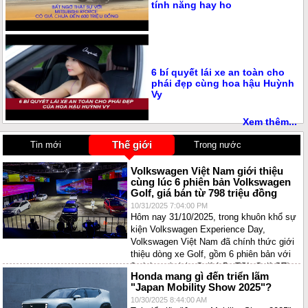
tính năng hay ho
6 bí quyết lái xe an toàn cho
phái đẹp cùng hoa hậu Huỳnh
Vy
Xem thêm...
Thế giới
Tin mới
Trong nước
Volkswagen Việt Nam giới thiệu
cùng lúc 6 phiên bản Volkswagen
Golf, giá bán từ 798 triệu đồng
10/31/2025 7:04:00 PM
Hôm nay 31/10/2025, trong khuôn khổ sự
kiện Volkswagen Experience Day,
Volkswagen Việt Nam đã chính thức giới
thiệu dòng xe Golf, gồm 6 phiên bản với
3 nhóm cá tính: Golf 1.5 eTSI, Golf GTI,
Honda mang gì đến triển lãm
và Golf R Performance 4Motion.
"Japan Mobility Show 2025"?
10/30/2025 8:44:00 AM