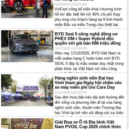
10/20/2025 8:58:00 AM
VinFast công bố triển khai chương trình
hỗ trợ đặc biệt lên tới 40% chi phí thay
phụ tùng cho khách hàng tại 9 tỉnh thành
miền Bắc và miền Trung chịu thiệt hại
nặng do mưa lũ vừa qua. Chương trình
BYD Seal 5 công nghệ động cơ
sẽ được triển khai đến hết 31/10/2025
PHEV DM-i Super Hybrid độc
cho ô tô và 15/11/2025 cho xe máy điện.
quyền với giá bán 696 triệu đồng
10/17/2025 3:07:00 PM
Hôm nay 17/10/2025, BYD Việt Nam ra
mắt sedan hạng C hoàn toàn mới BYD
SEAL 5 đây là mẫu sedan duy nhất trong
phân khúc tại Việt Nam sở hữu công
nghệ PHEV DM-i Super Hybrid độc
Hàng nghìn sinh viên Đại học
quyền, với giá bán 696 triệu đồng.
Vinh tham gia Ngày hội chăm sóc
xe máy miễn phí Uni Care Day
10/15/2025 8:45:00 PM
Sau đợt mưa bão kéo dài ảnh hưởng đến
đời sống và phương tiện đi lại của hàng
nghìn sinh viên, khuôn viên Trường Đại
học Vinh lại trở nên sôi động với sự kiện
Uni Care Day - Ngày hội chăm sóc và
Giải Đua xe Ô tô Địa hình Việt
bảo dưỡng xe máy miễn phí.
Nam PVOIL Cup 2025 chính thức