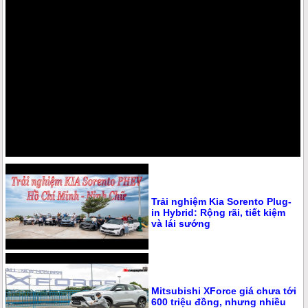
Trải nghiệm Kia Sorento Plug-
in Hybrid: Rộng rãi, tiết kiệm
và lái sướng
Mitsubishi XForce giá chưa tới
600 triệu đồng, nhưng nhiều