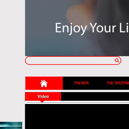
TIN MỚI
THỊ TRƯỜN
Video